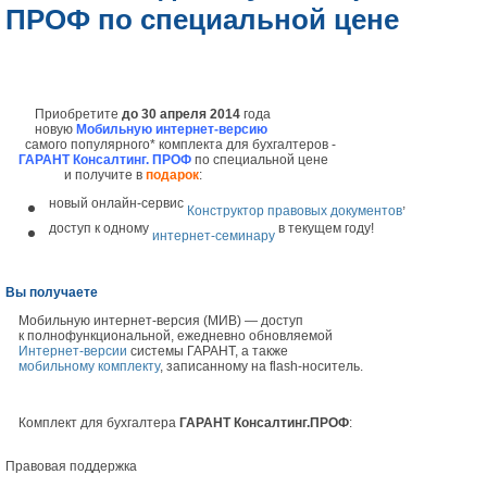
ПРОФ по специальной цене
Приобретите
до 30 апреля 2014
года
новую
Мобильную интернет-версию
самого популярного* комплекта для бухгалтеров -
ГАРАНТ Консалтинг. ПРОФ
по специальной цене
и получите в
подарок
:
новый онлайн-сервис
,
Конструктор правовых документов
доступ к одному
в текущем году!
интернет-семинару
Вы получаете
Мобильную интернет-версия (МИВ) — доступ
к полнофункциональной, ежедневно обновляемой
Интернет-версии
системы ГАРАНТ, а также
мобильному комплекту
, записанному на
flash
-носитель.
Комплект для бухгалтера
ГАРАНТ Консалтинг.ПРОФ
:
Правовая поддержка